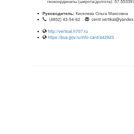
геокоординаты (широта/долгота): 57.553397
Руководитель:
Киселева Ольга Маисовна
(4852) 43-54-62
centr.vertikal@yandex
http://vertical.h707.ru
https://bus.gov.ru/info-card/442923